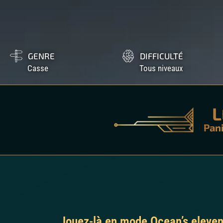
GENRE
DIFFICULTÉ
Casse
Tous niveaux
L
Pan
Jouez-là en mode Ocean’s eleven