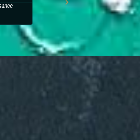
ssance
De belles trouvailles, aucun temps mort,
de plus en plus stressante au fur et a m