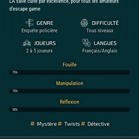
LA salle culte par excellence, pour tous les amateurs
d’escape game
GENRE
DIFFICULTÉ
Enquête policière
Tous niveaux
JOUEURS
LANGUES
2 à 5 joueurs
Français/Anglais
Fouille
75%
Manipulation
75%
Réflexion
50%
Mystère
Twists
Détective