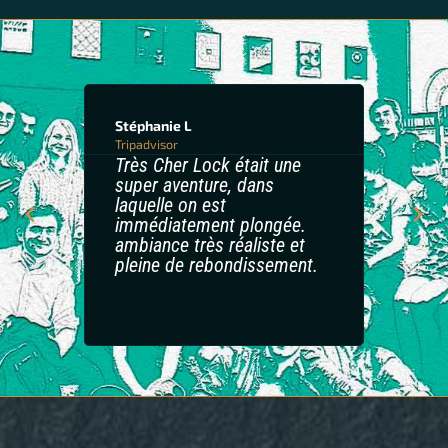
Stéphanie L
IsaureL
Tripadvisor
Tripadvis
Très Cher Lock était une
L’immer
super aventure, dans
les én
laquelle on est
pensées
immédiatement plongée.
histoir
ambiance très réaliste et
s’inves
pleine de rebondissement.
rebon
surpren
!