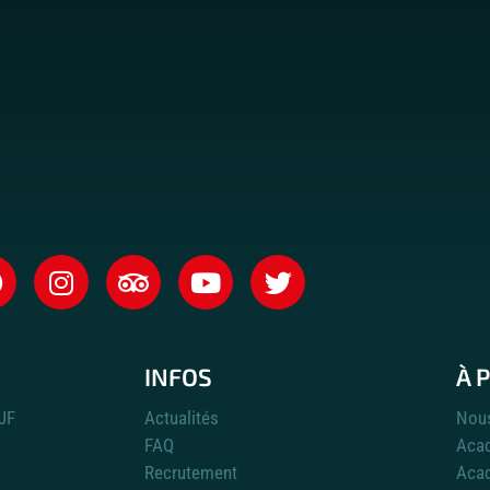
INFOS
À 
VJF
Actualités
Nous
FAQ
Acad
Recrutement
Acad