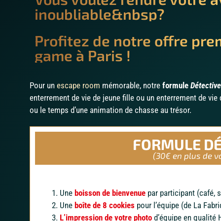
inoubliable&nbsp?
Profitez de notre offre pr
game à Paris !
Pour un
escape room
mémorable, notre
formule
Détective
enterrement de vie de jeune fille ou un enterrement de vi
ou le temps d’une animation de chasse au trésor.
FORMULE DÉ
(30€ en plus de v
Une
boisson
de bienvenue
par participant (café, 
Une
boîte de 8 cookies
pour l’équipe (de La Fabr
L’impression de votre photo
d’équipe en qualité 