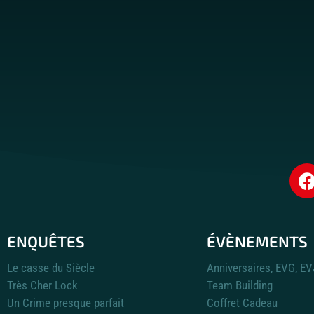
ENQUÊTES
ÉVÈNEMENTS
Le casse du Siècle
Anniversaires, EVG, E
Très Cher Lock
Team Building
Un Crime presque parfait
Coffret Cadeau