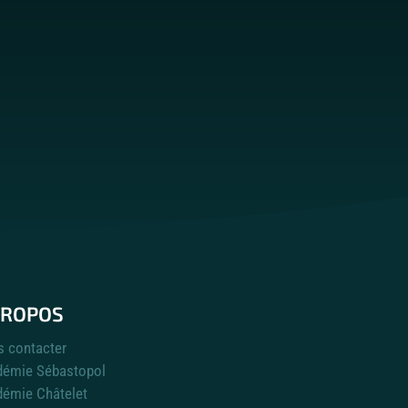
PROPOS
 contacter
émie Sébastopol
émie Châtelet