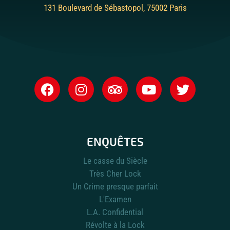
131 Boulevard de Sébastopol, 75002 Paris
ENQUÊTES
Le casse du Siècle
Très Cher Lock
Un Crime presque parfait
L'Examen
L.A. Confidential
Révolte à la Lock