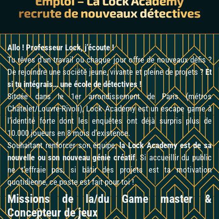
Emploi – La Lock Academy
recrute de nouveaux détectives
Allo ! Professeur Lock, j’écoute !
Tu rêves d’un travail où chaque jour offre de nouveaux défis ?
De rejoindre une société jeune, vivante et pleine de projets ?
Et
si tu intégrais… une école de détectives !
Située dans le 1er arrondissement de Paris (métros
Châtelet/Louvre-Rivoli), Lock Academy est un escape game à
l’identité forte dont les enquêtes ont déjà surpris plus de
10.000 joueurs en 8 mois d’existence.
Souhaitant renforcer son équipe,
la Lock Academy est de sa
nouvelle ou son nouveau génie créatif
. Si accueillir du public
ne t’effraie pas, si bâtir des projets est ta motivation
quotidienne, ce poste est fait pour toi !
Missions de la/du Game master &
Concepteur de jeux