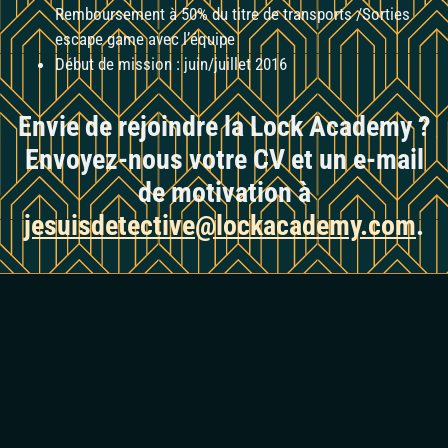
Remboursement à 50% du titre de transports /Sorties
escape game avec l’équipe
Début de mission : juin/juillet 2016
Envie de rejoindre la Lock Academy ?
Envoyez-nous votre CV et un e-mail
de motivation à
jesuisdetective@lockacademy.com
.