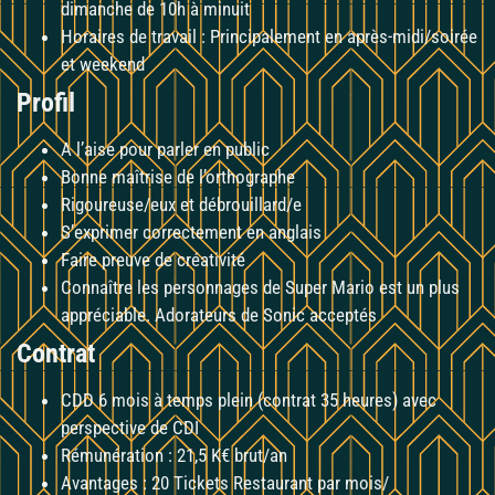
dimanche de 10h à minuit
Horaires de travail : Principalement en après-midi/soirée
et weekend
Profil
A l’aise pour parler en public
Bonne maîtrise de l’orthographe
Rigoureuse/eux et débrouillard/e
S’exprimer correctement en anglais
Faire preuve de créativité
Connaître les personnages de Super Mario est un plus
appréciable. Adorateurs de Sonic acceptés
Contrat
CDD 6 mois à temps plein (contrat 35 heures) avec
perspective de CDI
Rémunération : 21,5 K€ brut/an
Avantages : 20 Tickets Restaurant par mois/