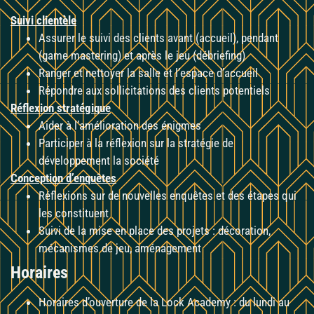
Suivi clientèle
Assurer le suivi des clients avant (accueil), pendant
(game mastering) et après le jeu (débriefing)
Ranger et nettoyer la salle et l’espace d’accueil
Répondre aux sollicitations des clients potentiels
Réflexion stratégique
Aider à l’amélioration des énigmes
Participer à la réflexion sur la stratégie de
développement la société
Conception d’enquêtes
Réflexions sur de nouvelles enquêtes et des étapes qui
les constituent
Suivi de la mise en place des projets : décoration,
mécanismes de jeu, aménagement
Horaires
Horaires d’ouverture de la Lock Academy : du lundi au