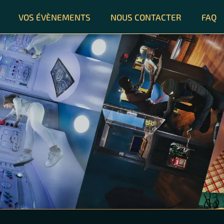
VOS ÉVÈNEMENTS
NOUS CONTACTER
FAQ