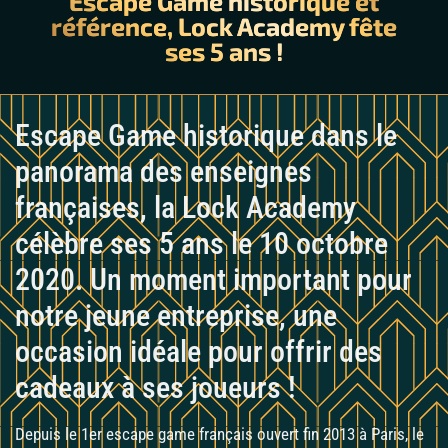
Escape Game historique et
référence, Lock Academy fête
ses 5 ans !
Escape Game historique dans le
panorama des enseignes
françaises, la Lock Academy
célèbre ses 5 ans le 10 octobre
2020. Un moment important pour
notre jeune entreprise, une
occasion idéale pour offrir des
cadeaux à ses joueurs !
Depuis le 1er escape game français ouvert fin 2013 à Paris, le