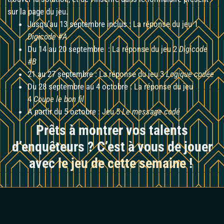
sur la page du jeu.
Jusqu’au 13 septembre inclus :
La réponse du jeu 1
Digicode #A
Du 14 au 20 septembre :
La réponse du jeu 2
Digicode
#B
21 au 27 septembre :
La réponse du jeu 3
Logique codée
Du 28 septembre au 4 octobre :
La réponse du jeu
4
Coupe le bon fil
A partir du 5 octobre :
Jeu 5
Le message codé
Prêts à montrer vos talents
d’enquêteurs ? C’est à vous de jouer
avec
le jeu de cette semaine
!