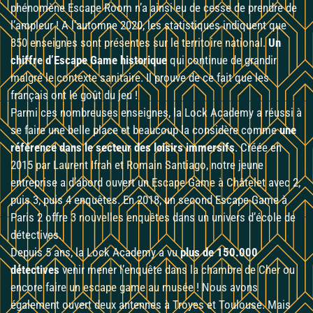
phénomène Escape Room n’a ainsi eu de cesse de prendre de
l’ampleur ! A l’automne 2020, les statistiques indiquent que
850 enseignes sont présentes sur le territoire national
.
Un
chiffre d’Escape Game historique
qui continue de grandir
malgré le contexte sanitaire
. Il prouve de ce fait que les
français ont le goût du jeu !
Parmi ces nombreuses enseignes, la Lock Academy a réussi à
se faire une belle place et beaucoup la considère comme
une
référence dans le secteur des loisirs immersifs
. Créée en
2015
par Laurent Ifrah et Romain Santiago
, notre jeune
entreprise a d’abord ouvert un
Escape Game à Châtelet
avec 2,
puis 3, puis 4 enquêtes. En 2018, un second Escape Game à
Paris 2 offre
3 nouvelles enquêtes
dans un univers d’école de
détectives.
Depuis 5 ans, la Lock Academy a vu
plus de 150.000
détectives
venir mener l’enquête
dans la chambre de Cher
ou
encore faire
un escape game au musée
! Nous avons
également ouvert deux antennes à
Troyes
et Toulouse. Mais