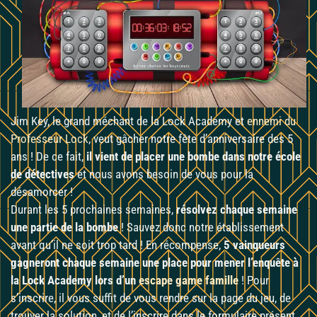
Jim Key, le grand méchant de la Lock Academy et
ennemi du
Professeur Lock
, veut gâcher notre fête d’anniversaire des 5
ans ! De ce fait,
il vient de placer une bombe dans notre école
de détectives
et nous avons besoin de vous pour la
désamorcer !
Durant les 5 prochaines semaines,
résolvez chaque semaine
une partie de la bombe
! Sauvez donc notre établissement
avant qu’il ne soit trop tard ! En récompense,
5 vainqueurs
gagneront chaque semaine une place pour mener l’enquête à
la Lock Academy lors d’un
escape game famille
! Pour
s’inscrire, il vous suffit de vous rendre sur la page du jeu, de
trouver la solution, et de l’inscrire dans le formulaire présent