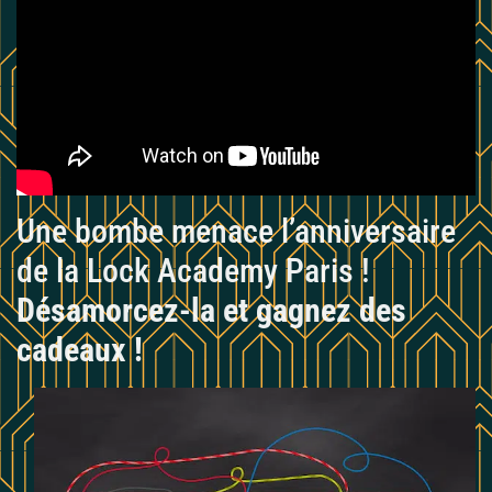
Une bombe menace l’anniversaire
de la Lock Academy Paris !
Désamorcez-la et gagnez des
cadeaux !