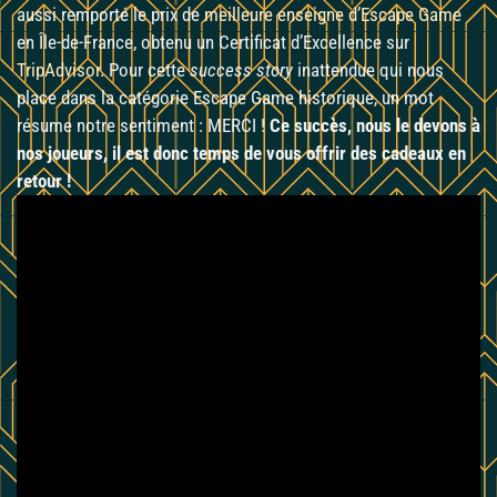
aussi remporté le prix de
meilleure enseigne d’Escape Game
en Île-de-France, obtenu un Certificat d’Excellence sur
TripAdvisor
. Pour cette
success story
inattendue qui nous
place dans la catégorie Escape Game historique, un mot
résume notre sentiment : MERCI !
Ce succès, nous le devons à
nos joueurs, il est donc temps de vous offrir des cadeaux en
retour !